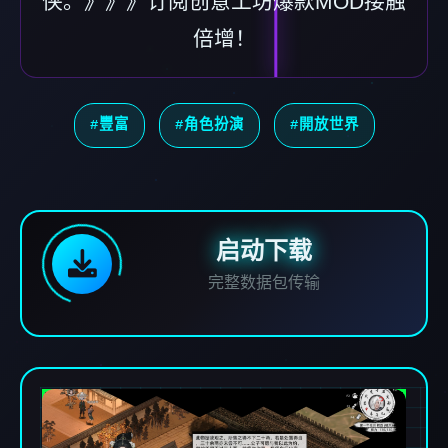
侠。》》》订阅创意工坊爆款MOD接触
倍增！
#豐富
#角色扮演
#開放世界
启动下载
完整数据包传输