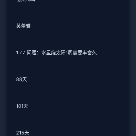
芙蕾雅
1.7.7 问题：水星绕太阳1周需要丰富久
88天
101天
215天