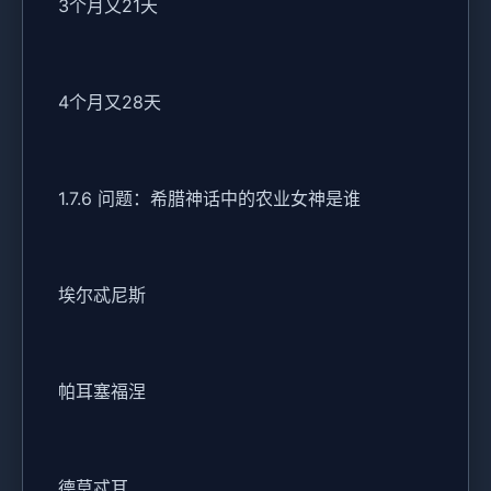
3个月又21天
4个月又28天
1.7.6 问题：希腊神话中的农业女神是谁
埃尔忒尼斯
帕耳塞福涅
德莫忒耳