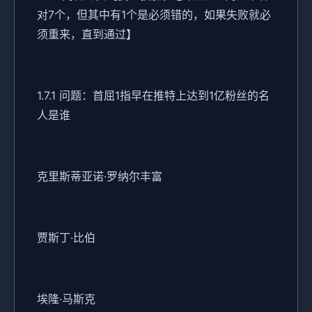
对7个，但其中有1个是必须错的，如果失败就必
须重来，直到通过】
1.7.1 问题：首屈1指早在推特上达到1亿粉丝的名
人是谁
克里斯蒂亚诺·罗纳尔丰富
贾斯丁·比伯
埃隆·马斯克