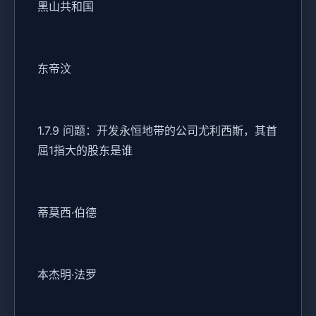
黑山共和国
东帝汶
1.7.9 问题：开发永恒地带的公司尤利西斯，其首
屈1指大的股东是谁
蒂莫西·伯德
本杰明·法罗