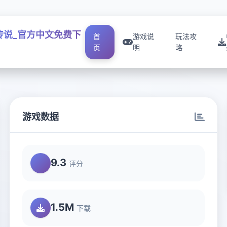
传说_官方中文免费下
首
游戏说
玩法攻
页
明
略
游戏数据
9.3
评分
1.5M
下载