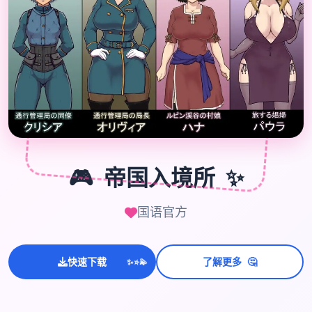

🎮
🎮
帝国入境所
✨
国语官方
🤔
快速下载
了解更多
💫
✨
⭐