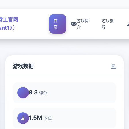
号特工官网
首
游戏简
游戏教
页
介
程
ent17）
游戏数据
9.3
评分
1.5M
下载