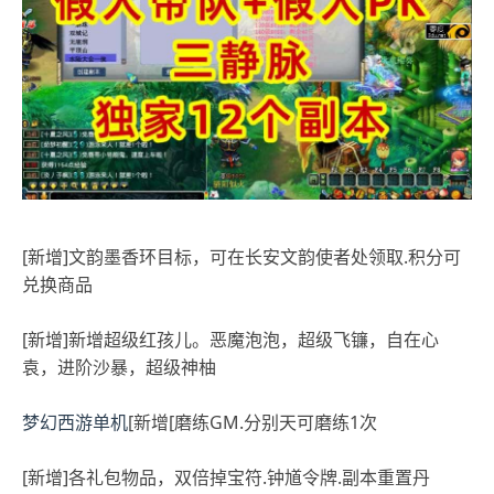
[新增]文韵墨香环目标，可在长安文韵使者处领取.积分可
兑换商品
[新增]新增超级红孩儿。恶魔泡泡，超级飞镰，自在心
袁，进阶沙暴，超级神柚
梦幻西游单机
[新增[磨练GM.分别天可磨练1次
[新增]各礼包物品，双倍掉宝符.钟馗令牌.副本重置丹